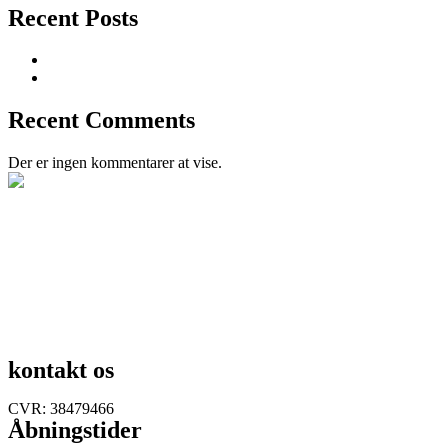
Recent Posts
Nyhedsbrev Juni ’26
Nyhedsbrev Jan. ´26
Recent Comments
Der er ingen kommentarer at vise.
kontakt os
Lynge bytorv 8
3540 Lynge
+45 52 35 50 00
info@nordfys.dk
CVR: 38479466
Åbningstider