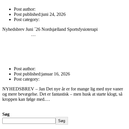
Post author:
Michael Knudsen
Post published:
juni 24, 2026
Post category:
Uncategorized
Nyhedsbrev Juni ´26 Nordsjælland Sportsfysioterapi
…
Fortsæt med at læse
Nyhedsbrev Juni ’26
Nyhedsbrev Jan. ´26
Post author:
Michael Knudsen
Post published:
januar 16, 2026
Post category:
Uncategorized
NYHEDSBREV – Jan Det nye år er for mange lig med nye vaner
og mere bevægelse. Det er fantastisk – men husk at starte klogt, så
kroppen kan følge med.…
Fortsæt med at læse
Nyhedsbrev Jan. ´26
Søg
Søg