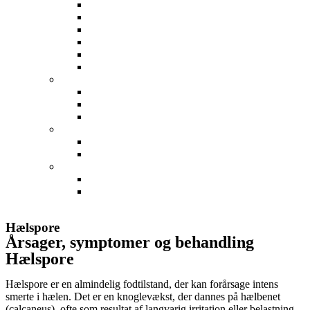
Forstuvet Ankel
Hælspore
Ondt i foden
Skinnebensbetændelse
Stressfraktur
Svangsene betændelse
Skulder
Frossen skulder
Ondt i skulderen
Skulder impingement
Albue
Ondt i Albuen
Tennisalbue og golfalbue
Hånd
Karpaltunnelsyndrom
Ondt i håndled
Min profil
Hælspore
Årsager, symptomer og behandling
Hælspore
Hælspore er en almindelig fodtilstand, der kan forårsage intens
smerte i hælen. Det er en knoglevækst, der dannes på hælbenet
(calcaneus), ofte som resultat af langvarig irritation eller belastning