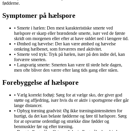
fødderne.
Symptomer på hælspore
• Smerte i hælen: Den mest karakteristiske smerte ved
hælspore er skarp eller brændende smerte, især ved de første
skridt om morgenen eller efter at have siddet ned i længere tid.
• Ømhed og hævelse: Der kan være ømhed og hævelse
omkring hælbenet, som forværres med aktivitet.
• Smerte ved tryk: Tryk på hælen, især på den indre del, kan
forværre smerten.
• Langvarig smerte: Smerten kan være til stede hele dagen,
men ofte bliver den værre efter lang tids gang eller ståen.
Forebyggelse af hælspore
• Vælg korrekt fodtøj: Sørg for at vælge sko, der giver god
støtte og affjedring, især hvis du er aktiv i sportsgrene eller går
lange distancer.
• Opbyg træning gradvist: Øg ikke træningsintensiteten for
hurtigt, da det kan belaste fødderne og føre til hælspore. Sørg
for at opvarme ordentligt og strække dine fødder og
benmuskler før og efter træning.