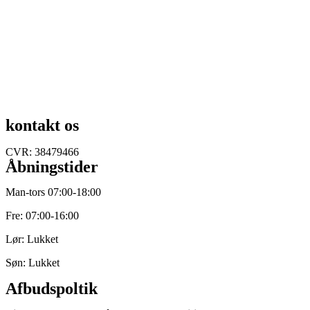
kontakt os
Lynge bytorv 8
3540 Lynge
+45 52 35 50 00
info@nordfys.dk
CVR: 38479466
Åbningstider
Man-tors 07:00-18:00
Fre: 07:00-16:00
Lør: Lukket
Søn: Lukket
Afbudspoltik