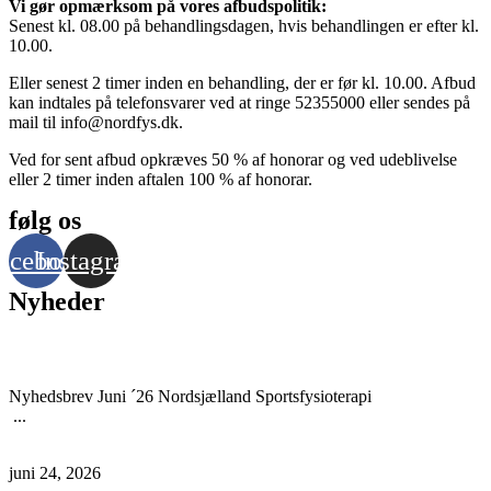
Vi gør opmærksom på vores afbudspolitik:
Senest kl. 08.00 på behandlingsdagen, hvis behandlingen er efter kl.
10.00.
Eller senest 2 timer inden en behandling, der er før kl. 10.00. Afbud
kan indtales på telefonsvarer ved at ringe 52355000 eller sendes på
mail til info@nordfys.dk.
Ved for sent afbud opkræves 50 % af honorar og ved udeblivelse
eller 2 timer inden aftalen 100 % af honorar.
følg os
acebook
Instagram
Nyheder
Nyhedsbrev Juni ’26
Nyhedsbrev Juni ´26 Nordsjælland Sportsfysioterapi
...
Læs mere
juni 24, 2026