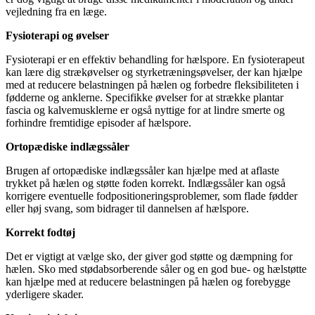
vejledning fra en læge.
Fysioterapi og øvelser
Fysioterapi er en effektiv behandling for hælspore. En fysioterapeut
kan lære dig strækøvelser og styrketræningsøvelser, der kan hjælpe
med at reducere belastningen på hælen og forbedre fleksibiliteten i
fødderne og anklerne. Specifikke øvelser for at strække plantar
fascia og kalvemusklerne er også nyttige for at lindre smerte og
forhindre fremtidige episoder af hælspore.
Ortopædiske indlægssåler
Brugen af ortopædiske indlægssåler kan hjælpe med at aflaste
trykket på hælen og støtte foden korrekt. Indlægssåler kan også
korrigere eventuelle fodpositioneringsproblemer, som flade fødder
eller høj svang, som bidrager til dannelsen af hælspore.
Korrekt fodtøj
Det er vigtigt at vælge sko, der giver god støtte og dæmpning for
hælen. Sko med stødabsorberende såler og en god bue- og hælstøtte
kan hjælpe med at reducere belastningen på hælen og forebygge
yderligere skader.