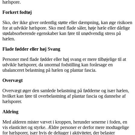
hælspore.
Forkert fodtøj
Sko, der ikke giver ordentlig støtte eller dæmpning, kan øge risikoen
for at udvikle hælspore. Sko med flade såler, høje hæle eller dårlige
stødabsorberende egenskaber kan føre til unødvendig stress på
hælen.
Flade fødder eller høj Svang
Personer med flade fødder eller høj svang er mere tilbøjelige til at
udvikle hælsporer, da unormal fodstilling kan forårsage en
ubalanceret belastning på hælen og plantar fascia.
Overvægt
Overvægt øger den samlede belastning på fødderne og især hælen,
hvilket kan føre til overbelastning af plantar fascia og dannelse af
hælsporer.
Aldring
Med alderen mister vævet i kroppen, herunder senerne i foden, en
vis elasticitet og styrke. Ældre personer er derfor mere modtagelige
for hælsporer, især hvis de deltager i aktiviteter, der belaster