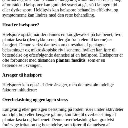
af området. Hælsporer kan gøre det svært at gå, stå i længere tid
eller dyrke sport. Heldigvis kan hælspore behandles effektivt, og
symptomerne kan lindres med den rette behandling.
Hvad er hælspore?
Hælspore opstår, når der dannes en knoglevækst på hælbenet, hvor
plantar fascia (den tykke sene, der går fra hælen til tæerne) er
fastgjort. Denne vækst dannes som et resultat af gentagne
belastninger og mikroskopiske riv i senerne, hvilket kan føre til
betændelse og efterfølgende dannelse af en hælspore. Hælsporer er
ofte forbundet med tilstanden
plantar fasciitis
, som er en
betændelse i svangen.
Årsager til hælspore
Hælsporer kan opstå af flere årsager, men de mest almindelige
faktorer inkluderer:
Overbelastning og gentagen stress
Langvarig eller gentagen belastning på foden, især under aktiviteter
som løb, hop eller længere gåture, kan føre til overbelastning af
plantar fascia og hælbenet. Denne overbelastning kan gradvist
forårsage irritation og betændelse, som fører til dannelsen af