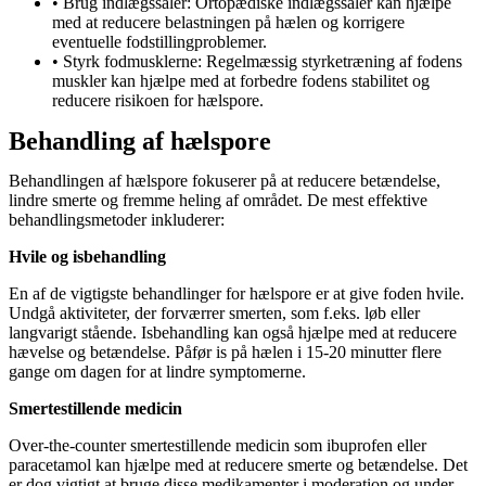
• Brug indlægssåler: Ortopædiske indlægssåler kan hjælpe
med at reducere belastningen på hælen og korrigere
eventuelle fodstillingproblemer.
• Styrk fodmusklerne: Regelmæssig styrketræning af fodens
muskler kan hjælpe med at forbedre fodens stabilitet og
reducere risikoen for hælspore.
Behandling af hælspore
Behandlingen af hælspore fokuserer på at reducere betændelse,
lindre smerte og fremme heling af området. De mest effektive
behandlingsmetoder inkluderer:
Hvile og isbehandling
En af de vigtigste behandlinger for hælspore er at give foden hvile.
Undgå aktiviteter, der forværrer smerten, som f.eks. løb eller
langvarigt stående. Isbehandling kan også hjælpe med at reducere
hævelse og betændelse. Påfør is på hælen i 15-20 minutter flere
gange om dagen for at lindre symptomerne.
Smertestillende medicin
Over-the-counter smertestillende medicin som ibuprofen eller
paracetamol kan hjælpe med at reducere smerte og betændelse. Det
er dog vigtigt at bruge disse medikamenter i moderation og under