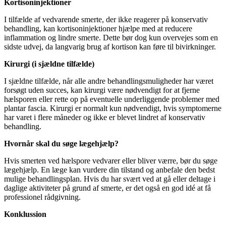
Kortisoninjektioner
I tilfælde af vedvarende smerte, der ikke reagerer på konservativ
behandling, kan kortisoninjektioner hjælpe med at reducere
inflammation og lindre smerte. Dette bør dog kun overvejes som en
sidste udvej, da langvarig brug af kortison kan føre til bivirkninger.
Kirurgi (i sjældne tilfælde)
I sjældne tilfælde, når alle andre behandlingsmuligheder har været
forsøgt uden succes, kan kirurgi være nødvendigt for at fjerne
hælsporen eller rette op på eventuelle underliggende problemer med
plantar fascia. Kirurgi er normalt kun nødvendigt, hvis symptomerne
har varet i flere måneder og ikke er blevet lindret af konservativ
behandling.
Hvornår skal du søge lægehjælp?
Hvis smerten ved hælspore vedvarer eller bliver værre, bør du søge
lægehjælp. En læge kan vurdere din tilstand og anbefale den bedst
mulige behandlingsplan. Hvis du har svært ved at gå eller deltage i
daglige aktiviteter på grund af smerte, er det også en god idé at få
professionel rådgivning.
Konklussion