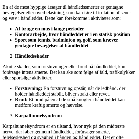
En af de mest hyppige årsager til håndledssmerter er gentagne
bevægelser eller overbelastning, som kan føre til irritation af sener
og væv i håndleddet. Dette kan forekomme i aktiviteter som:
At bruge en mus i lange perioder
Kontorarbejde, hvor håndleddet er i en statisk position
Sport som tennis, badminton og golf, som kræver
gentagne bevægelser af håndleddet
Håndledsskader
Akutte skader, som forstuvninger eller brud på håndleddet, kan
forårsage intens smerte. Det kan ske som følge af fald, trafikulykker
eller sportslige aktiviteter.
Forstuvning:
En forstuvning opstår, når de ledbånd, der
holder håndleddet stabilt, bliver strakt eller revet.
Brud:
Et brud på en af de små knogler i håndleddet kan
medføre kraftig smerte og hævelse.
Karpaltunnelsyndrom
Karpaltunnelsyndrom er en tilstand, hvor tryk på den midterste
nerve, der løber gennem håndleddet, forårsager smerte,
følelsesløshed og svaghed i hånden og håndleddet. Det er ofte