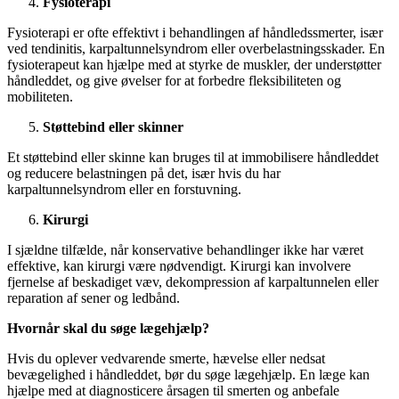
Fysioterapi
Fysioterapi er ofte effektivt i behandlingen af håndledssmerter, især
ved tendinitis, karpaltunnelsyndrom eller overbelastningsskader. En
fysioterapeut kan hjælpe med at styrke de muskler, der understøtter
håndleddet, og give øvelser for at forbedre fleksibiliteten og
mobiliteten.
Støttebind eller skinner
Et støttebind eller skinne kan bruges til at immobilisere håndleddet
og reducere belastningen på det, især hvis du har
karpaltunnelsyndrom eller en forstuvning.
Kirurgi
I sjældne tilfælde, når konservative behandlinger ikke har været
effektive, kan kirurgi være nødvendigt. Kirurgi kan involvere
fjernelse af beskadiget væv, dekompression af karpaltunnelen eller
reparation af sener og ledbånd.
Hvornår skal du søge lægehjælp?
Hvis du oplever vedvarende smerte, hævelse eller nedsat
bevægelighed i håndleddet, bør du søge lægehjælp. En læge kan
hjælpe med at diagnosticere årsagen til smerten og anbefale