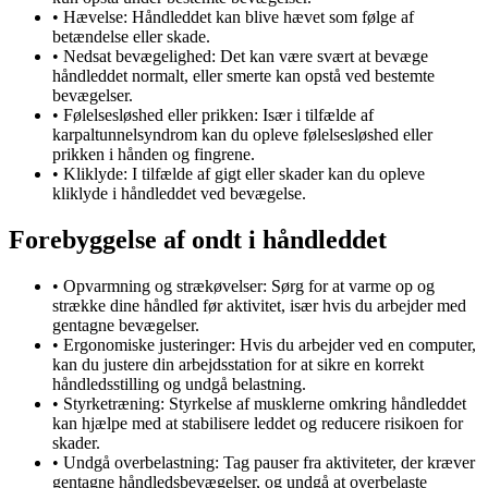
• Hævelse: Håndleddet kan blive hævet som følge af
betændelse eller skade.
• Nedsat bevægelighed: Det kan være svært at bevæge
håndleddet normalt, eller smerte kan opstå ved bestemte
bevægelser.
• Følelsesløshed eller prikken: Især i tilfælde af
karpaltunnelsyndrom kan du opleve følelsesløshed eller
prikken i hånden og fingrene.
• Kliklyde: I tilfælde af gigt eller skader kan du opleve
kliklyde i håndleddet ved bevægelse.
Forebyggelse af ondt i håndleddet
• Opvarmning og strækøvelser: Sørg for at varme op og
strække dine håndled før aktivitet, især hvis du arbejder med
gentagne bevægelser.
• Ergonomiske justeringer: Hvis du arbejder ved en computer,
kan du justere din arbejdsstation for at sikre en korrekt
håndledsstilling og undgå belastning.
• Styrketræning: Styrkelse af musklerne omkring håndleddet
kan hjælpe med at stabilisere leddet og reducere risikoen for
skader.
• Undgå overbelastning: Tag pauser fra aktiviteter, der kræver
gentagne håndledsbevægelser, og undgå at overbelaste