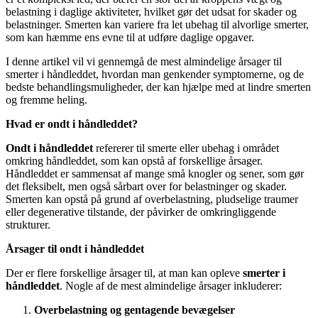
belastning i daglige aktiviteter, hvilket gør det udsat for skader og
belastninger. Smerten kan variere fra let ubehag til alvorlige smerter,
som kan hæmme ens evne til at udføre daglige opgaver.
I denne artikel vil vi gennemgå de mest almindelige årsager til
smerter i håndleddet, hvordan man genkender symptomerne, og de
bedste behandlingsmuligheder, der kan hjælpe med at lindre smerten
og fremme heling.
Hvad er ondt i håndleddet?
Ondt i håndleddet
refererer til smerte eller ubehag i området
omkring håndleddet, som kan opstå af forskellige årsager.
Håndleddet er sammensat af mange små knogler og sener, som gør
det fleksibelt, men også sårbart over for belastninger og skader.
Smerten kan opstå på grund af overbelastning, pludselige traumer
eller degenerative tilstande, der påvirker de omkringliggende
strukturer.
Årsager til ondt i håndleddet
Der er flere forskellige årsager til, at man kan opleve
smerter i
håndleddet
. Nogle af de mest almindelige årsager inkluderer:
Overbelastning og gentagende bevægelser