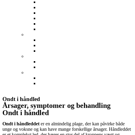
Forstuvet Ankel
Hælspore
Ondt i foden
Skinnebensbetændelse
Stressfraktur
Svangsene betændelse
Skulder
Frossen skulder
Ondt i skulderen
Skulder impingement
Albue
Ondt i Albuen
Tennisalbue og golfalbue
Hånd
Karpaltunnelsyndrom
Ondt i håndled
Min profil
Ondt i håndled
Årsager, symptomer og behandling
Ondt i håndled
Ondt i håndleddet
er en almindelig plage, der kan påvirke både
unge og voksne og kan have mange forskellige årsager. Håndleddet
er et komplekst led, der bærer en stor del af kroppens vægt og