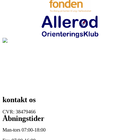
kontakt os
Lynge bytorv 8
3540 Lynge
+45 52 35 50 00
info@nordfys.dk
CVR: 38479466
Åbningstider
Man-tors 07:00-18:00