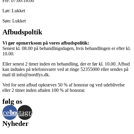
Fre: 07:00-16:00
Lør: Lukket
Søn: Lukket
Afbudspoltik
Vi gør opmærksom på vores afbudspolitik:
Senest kl. 08.00 på behandlingsdagen, hvis behandlingen er efter kl.
10.00.
Eller senest 2 timer inden en behandling, der er før kl. 10.00. Afbud
kan indtales på telefonsvarer ved at ringe 52355000 eller sendes på
mail til info@nordfys.dk.
Ved for sent afbud opkræves 50 % af honorar og ved udeblivelse
eller 2 timer inden aftalen 100 % af honorar.
følg os
acebook
Instagram
Nyheder