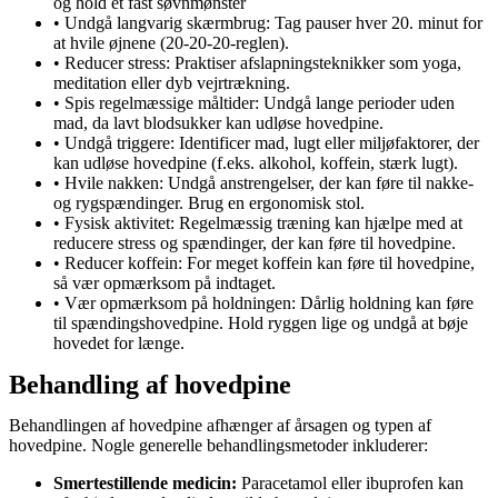
og hold et fast søvnmønster
• Undgå langvarig skærmbrug: Tag pauser hver 20. minut for
at hvile øjnene (20-20-20-reglen).
• Reducer stress: Praktiser afslapningsteknikker som yoga,
meditation eller dyb vejrtrækning.
• Spis regelmæssige måltider: Undgå lange perioder uden
mad, da lavt blodsukker kan udløse hovedpine.
• Undgå triggere: Identificer mad, lugt eller miljøfaktorer, der
kan udløse hovedpine (f.eks. alkohol, koffein, stærk lugt).
• Hvile nakken: Undgå anstrengelser, der kan føre til nakke-
og rygspændinger. Brug en ergonomisk stol.
• Fysisk aktivitet: Regelmæssig træning kan hjælpe med at
reducere stress og spændinger, der kan føre til hovedpine.
• Reducer koffein: For meget koffein kan føre til hovedpine,
så vær opmærksom på indtaget.
• Vær opmærksom på holdningen: Dårlig holdning kan føre
til spændingshovedpine. Hold ryggen lige og undgå at bøje
hovedet for længe.
Behandling af hovedpine
Behandlingen af hovedpine afhænger af årsagen og typen af
hovedpine. Nogle generelle behandlingsmetoder inkluderer:
Smertestillende medicin:
Paracetamol eller ibuprofen kan