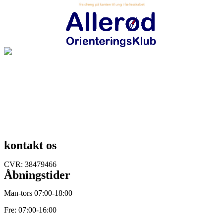
kontakt os
Lynge bytorv 8
3540 Lynge
+45 52 35 50 00
info@nordfys.dk
CVR: 38479466
Åbningstider
Man-tors 07:00-18:00
Fre: 07:00-16:00