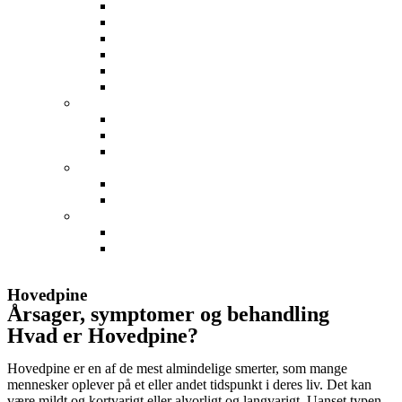
Forstuvet Ankel
Hælspore
Ondt i foden
Skinnebensbetændelse
Stressfraktur
Svangsene betændelse
Skulder
Frossen skulder
Ondt i skulderen
Skulder impingement
Albue
Ondt i Albuen
Tennisalbue og golfalbue
Hånd
Karpaltunnelsyndrom
Ondt i håndled
Min profil
Hovedpine
Årsager, symptomer og behandling
Hvad er Hovedpine?
Hovedpine er en af de mest almindelige smerter, som mange
mennesker oplever på et eller andet tidspunkt i deres liv. Det kan
være mildt og kortvarigt eller alvorligt og langvarigt. Uanset typen