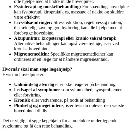
ofte hjælpe med at lindre milde hovedpiner.
Fysioterapi og muskelbehandling:
For spændingshovedpine
kan fysioterapi, kiropraktik og massage af nakke og skuldre
være effektivt.
Livsstilsændringer:
Stressreduktion, regelmæssig motion,
tilstrækkelig søvn og god hydrering kan alle hjælpe med at
forebygge hovedpine.
Akupunktur, kropsterapi eller kranio sakral terapi:
Alternative behandlinger kan også være nyttige, især ved
kronisk hovedpine.
Migrænemedicin:
Specifikke migrænemediciner kan
ordineres af en læge for at håndtere migræneanfald.
Hvornår skal man søge lægehjælp?
Hvis din hovedpine er:
Ualmindelig alvorlig
eller ikke reagerer på behandling
Ledsaget af symptomer
som svimmelhed, synsproblemer,
eller forvirring
Kronisk
eller vedvarende, på trods af behandling
Pludselig og meget intens
, især hvis du oplever den værste
hovedpine i dit liv
Det er vigtigt at søge lægehjælp for at udelukke underliggende
sygdomme og få den rette behandling.