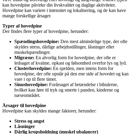
kan hovedpine påvirke din livskvalitet og daglige aktiviteter.
Hovedpine kan variere i intensitet og lokalisering, og de kan have
mange forskellige årsager.
Typer af hovedpine
Der findes flere typer af hovedpine, herunder:
Spændingshovedpine:
Den mest almindelige type, der ofte
skyldes stress, dårlige arbejdsstillinger, låsninger eller
muskelspændinger.
Migræne:
En alvorlig form for hovedpine, der ofte er
ledsaget af kvalme, opkast og følsomhed overfor lys og lyd.
Clusterhovedpine:
En sjælden, men intens form for
hovedpine, der ofte opstår på den ene side af hovedet og kan
vare i op til flere timer.
Sinushovedpine:
Forårsaget af betændelse i bihulerne,
hvilket kan føre til tryk og smerte i panden, kinderne og
næseområdet.
Årsager til hovedpine
Hovedpine kan skyldes mange faktorer, herunder:
Stress og angst
Låsninger
Dårlig kropsholdning (muskel ubalancer)