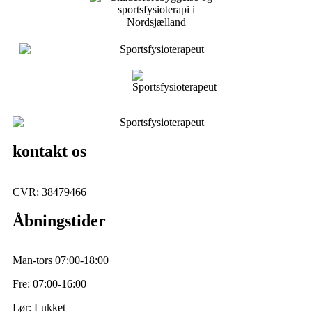
kontakt os
Lynge bytorv 8
3540 Lynge
+45 52 35 50 00
info@nordfys.dk
CVR: 38479466
Åbningstider
Man-tors 07:00-18:00
Fre: 07:00-16:00
Lør: Lukket